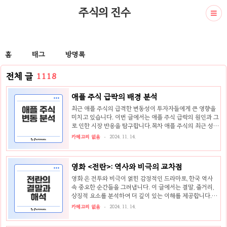
주식의 진수
홈
태그
방명록
전체 글
1118
애플 주식 급락의 배경 분석
최근 애플 주식의 급격한 변동성이 투자자들에게 큰 영향을
미치고 있습니다. 이번 글에서는 애플 주식 급락의 원인과 그
로 인한 시장 반응을 탐구합니다.목차 애플 주식의 최근 성과
와 하락 주식 시장의 전반적 흐름 애플 주식의 장중 최고치와
카테고리 없음
2024. 11. 14.
하락 마감 주식 급락의 원인 탐구 대규모 매도 주문의 배경
거래 마감 직전의 시장 반응 및 투자자 전략 향후 애플 주식
의 전망 리밸런싱과 차익거래의 영향 애플의 주식 향후 흐름
영화 <전란>: 역사와 비극의 교차점
예측 애플 주식의 최근 성과와 하락주식 시장의 전반적 흐름
최근 주식 시장에서 애플은 상당한 주목을 받았습니다. 많은
영화 은 전투와 비극이 얽힌 감정적인 드라마로, 한국 역사
투자자들은 애플이 주요 주가지수의 분기 조정에서 큰 승자
속 중요한 순간들을 그려냅니다. 이 글에서는 결말, 줄거리,
가 될 것으로 기대했습니다. 이러한 기대감은 20일 동부시간
상징적 요소를 분석하여 더 깊이 있는 이해를 제공합니다.목
오후 3시 30분에 애플 주가가 231.92달러를 기..
차 비극적 결말의 해석 종려와 천영의 갈등 결투의 드라마와
카테고리 없음
2024. 11. 14.
여운 영화의 줄거리 요약 천영의 출생 배경과 갈등 임진왜란
속 운명의 전환점 상징적 요소 - 잘린 코와 쿠키 영상 잘린