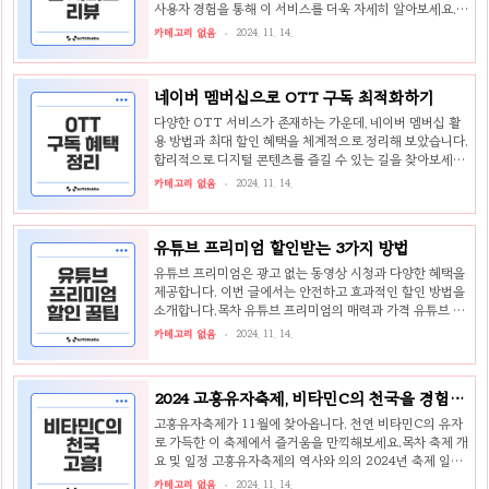
다음과 같습니다.재료양돼지 앞다리살780g쌍화차1 봉지된
사용자 경험을 통해 이 서비스를 더욱 자세히 알아보세요.목
장2.5 ~ 3 큰 술물1.5L이러한 재료들은 돼지수육의 식감..
차 고객센터와 지원 시스템 친절한 고객센터 응대 편리한 앱
카테고리 없음
2024. 11. 14.
고객센터 운영 알뜰폰 요금제의 장점 무약정 0원 요금제의
혜택 평생 할인과 데이터 무제한 빠르고 간편한 셀프 개통 대
리점 없이 간편한 개통 절차 신속한 유심 배송과 액티베이션
네이버 멤버십으로 OTT 구독 최적화하기
고객센터와 지원 시스템고객센터는 사용자가 서비스를 이용
하는 과정에서 필요한 정보를 제공하고 도움을 주는 중요한
다양한 OTT 서비스가 존재하는 가운데, 네이버 멤버십 활
역할을 합니다. 오늘은 이야기모바일의 고객센터와 지원 시
용 방법과 최대 할인 혜택을 체계적으로 정리해 보았습니다.
스템에 대해 자세히 알아보겠습니다.친절한 고객센터 응대
합리적으로 디지털 콘텐츠를 즐길 수 있는 길을 찾아보세요.
고객센터는 통신사 선택에서 매우 중요한 요소입니다. 많은
목차 1. 네이버 멤버십으로 넷플릭스 알차게 이용하기 1-1.
카테고리 없음
2024. 11. 14.
사용자들이 알뜰폰..
유독에서 넷플릭스 구독하기 1-2. 더블 스트리밍 연간권의
이점 2. 네이버 멤버십의 디지털 콘텐츠 혜택 및 추가 서비스
2-1. 넷플릭스 광고형 스탠다드 출시 2-2. 유플러스 VIP 혜
유튜브 프리미엄 할인받는 3가지 방법
택을 통한 무료 이용 3. 유독에서 제공하는 다양한 OTT 할
인 및 혜택 3-1. 티빙 할인 혜택과 이용 방법 3-2. 다른
유튜브 프리미엄은 광고 없는 동영상 시청과 다양한 혜택을
OTT 서비스 할인 정리 1. 네이버 멤버십으로 넷플릭스 알
제공합니다. 이번 글에서는 안전하고 효과적인 할인 방법을
차게 이용하기넷플릭스는 현대인의 필수 스트리밍 서비스
소개합니다.목차 유튜브 프리미엄의 매력과 가격 유튜브 프
중 하나로 자리잡았습니다. 하지만 구..
리미엄의 주요 특징 가격 체계와 절약의 기회 유튜브 프리미
카테고리 없음
2024. 11. 14.
엄 할인받는 방법 LG U+ 유독 할인 활용하기 VPN 우회와
그 위험성 가족 공유를 통한 경제적 방법 유튜브 프리미엄의
다양한 혜택 거침없는 영상 시청 경험 🎥 음악 감상과 오프
2024 고흥유자축제, 비타민C의 천국을 경험하
라인 기능 🎶 프리미엄 멤버십의 추가적인 장점 🌟 유튜브
세요!
프리미엄의 매력과 가격유튜브 프리미엄은 이제 단순한 영
고흥유자축제가 11월에 찾아옵니다. 천연 비타민C의 유자
상 시청 플랫폼을 넘어, 사용자에게 보다 편안한 영상 시청
로 가득한 이 축제에서 즐거움을 만끽해보세요.목차 축제 개
경험을 제공합니다. 이번 섹션에서는 유튜브 프리미엄의 매
요 및 일정 고흥유자축제의 역사와 의의 2024년 축제 일정
력적인 특징들과 함께 가격 체계 및 절약의 기회를 살펴보
과 위치 축제 활동 및 프로그램 특별한 유자 관련 프로그램
카테고리 없음
2024. 11. 14.