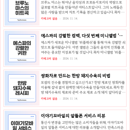
리의 소중한 전통 음식이며, 올바른 준비물과 절임 방법이 맛
브루노 마스는 뛰어난 음악성과 프로듀서로서의 역량으로
있는 김치의 핵심입니다. 이번 포스팅에서는 김장 준비물 리
글로벌 히트곡을 만들어낸 아티스트입니다. 그의 노래들은
스트와 배추 절이는 방법에 대해 자세히 알아보겠습니다. 🌶️
많은 사랑을 받으며 차트 기록을 경신하고 있습니다.목차 브
김장 준비물 리스트김장을 성공적으로 하기 위해 필요한 준
루노 마스의 음악적 여정 다재다능한 아티스트로서의 면모
카테고리 없음
2024. 11. 14.
비물은 다양합니..
🎤 프로듀서로의 성공 사례 🎶 대표 히트곡 분석 Uptown
Funk: 차트의 새 역사 Just the Way You Are: 글로벌 스
타덤의 시작 브루노 마스의 다른 인기 곡들 Grenade와
에스파의 강렬한 컴백, 다섯 번째 미니앨범 '위
Locked Out of Heaven: 지속적인 인기 성공적인 음악 비
플래쉬'
디오와 그 영향력 브루노 마스의 음악적 여정브루노 마스는
에스파가 새로운 미니앨범 '위플래쉬'를 통해 더욱 강렬한 쇠
현대 음악계에서 몇 안 되는 다재다능한 아티스트 중 한 명으
맛으로 돌아왔습니다. 이번 앨범은 그들의 음악적 진화를 보
로, 그의 음악적 여정은 많은 이들에게 영감을 주고 있습니
여주는 중요한 이정표가 될 것입니다.목차 미니앨범 '위플래
다. 이번 섹션에서는 그의 다재다능..
쉬' 소개 앨범 주요 트랙들과 컨셉 국내외 차트 성과 타이틀
카테고리 없음
2024. 11. 14.
곡 '위플래쉬'의 매력 '위플래쉬' 가사 해석과 주제 안무와 비
트의 세련됨 에스파의 향후 계획과 투어에 대한 기대 아시아
투어 성공과 북남미, 유럽 확장 계획 새로운 팝업스토어와 팬
쌍화차로 만드는 한방 돼지수육의 비법
과의 만남 미니앨범 '위플래쉬' 소개에스파의 다섯 번째 미
니앨범 '위플래쉬'는 강렬한 음악적 비전과 함께 돌아왔습니
보쌈의 진수를 경험하고 싶으신가요? 한방 재료인 쌍화차를
다. 이번 앨범은 강렬한 쇠맛을 주제로 하고 있으며, EDM 기
이용해 잡내 없이 완벽한 돼지수육을 만들어보세요.목차 한
반의 테크노 댄스 곡으로 구성되어 있습니다. 🎶앨범 주요
방 돼지수육의 재료와 준비 주요 재료 소개 돼지 앞다리살 손
트랙들과 컨셉이번 앨범 '위플래쉬'에는 총 6트랙..
질법 쌍화차를 이용한 돼지수육 조리법 삶기 전 준비 단계 정
카테고리 없음
2024. 11. 14.
확한 삶는 시간과 방법 완성된 한방 돼지수육과 맛 조합 맛있
게 즐기는 방법 궁합 좋은 반찬 추천 한방 돼지수육의 재료와
준비한방 돼지수육은 쌍화차와 된장을 사용하여, 고소하고
이야기모바일의 알뜰폰 서비스 리뷰
담백한 맛이 특징입니다. 오늘은 이 요리를 만들기 위해 필요
한 재료와 돼지 앞다리살 손질법을 알아보겠습니다. 🥘주요
통신사 변경을 고민하는 많은 소비자들을 위해, 이야기모바
재료 소개한방 돼지수육을 만들기 위해 필요한 주요 재료는
일의 알뜰폰 서비스에 대한 리뷰를 소개합니다. 만족스러운