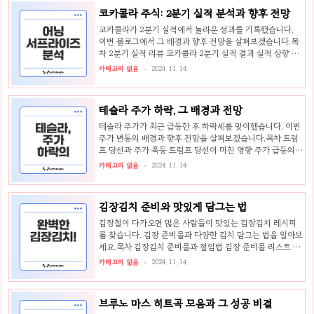
코의 역사적 의미 쿠키 영상의 부재 및 시사점 비극적 결말의
코카콜라 주식: 2분기 실적 분석과 향후 전망
해석영화 은 치열한 전쟁과 개인 간의 갈등을 통해 인간의 비
극적인 운명을 그립니다. 본 섹션에서는 종려와 천영의 갈등
코카콜라가 2분기 실적에서 놀라운 성과를 기록했습니다.
과 결투의 드라마와 여운에 대한 깊은 분석을 진행하겠습니
이번 블로그에서 그 배경과 향후 전망을 살펴보겠습니다.목
다.종려와 천영의 갈등영화의 핵심 갈등은 천영(강동원)과
차 2분기 실적 리뷰 코카콜라 2분기 실적 결과 실적 상향 조
종려(박정민)의 관계에서 비롯됩니다. 이들은 어릴 적..
정의 의미 코카콜라 주가 및 전망 주가 흐름과 배당 매력 펩
카테고리 없음
2024. 11. 14.
시와의 비교 및 시장 반응 콘시토르의 개인적인 생각 코카콜
라 주식의 투자 가치 투자 결정을 위한 개인적인 고려사항 2
분기 실적 리뷰2분기 실적 발표가 있었습니다. 이번 발표에
테슬라 주가 하락, 그 배경과 전망
서 코카콜라는 시장의 예상을 뛰어넘는 결과를 보여줬습니
다. 특히, 어닝 서프라이즈를 기록하면서 주주들을 놀라게 했
테슬라 주가가 최근 급등한 후 하락세를 맞이했습니다. 이번
는데요. 그 세부 내용을 함께 살펴보겠습니다. 🥤코카콜라 2
주가 변동의 배경과 향후 전망을 살펴보겠습니다.목차 트럼
분기 실적 결과코카콜라의 2분기 실적은 다음과 같은 핵심
프 당선과 주가 폭등 트럼프 당선이 미친 영향 주가 급등의
지표로 요약됩니다:항목수치전년 대비 변화매출액123억
배경과 수치 최근 주가 하락 분석 하락 원인 분석 주가 변동
카테고리 없음
2024. 11. 14.
6,300..
성과 시장 반응 미래 전망과 투자 전략 주식 시장의 현재 동
향 테슬라의 향후 성장 가능성 트럼프 당선과 주가 폭등도널
드 트럼프 전 대통령의 최근 당선 확정은 미국 경제와 주식
김장김치 준비와 맛있게 담그는 법
시장에 상당한 영향을 미쳤습니다. 본 섹션에서는 트럼프 당
선이 미친 영향과 주가 급등의 배경 및 수치를 살펴보겠습니
김장철이 다가오면 많은 사람들이 맛있는 김장김치 레시피
다.트럼프 당선이 미친 영향트럼프 전 대통령의 당선은 미국
를 찾습니다. 김장 준비물과 다양한 김치 담그는 법을 알아보
증시에 긍정적인 신호로 받아들여졌고, 이는 많은 투자자들
세요.목차 김장김치 준비물과 절임법 김장 준비물 리스트 배
에게 기업 성장 기대감을 안겨주었습니다. 특히, 그의 경제
추 절이기 방법 인기 있는 김장김치 레시피 알토란 김장김치
카테고리 없음
2024. 11. 14.
정..
만들기 김수미 김장김치 황금레시피 백종원 김장김치 레시
피 백종원 김장김치 재료 준비하기 백종원 스타일로 담그는
법 김장김치 준비물과 절임법김장철이 되면 많은 사람들이
브루노 마스 히트곡 모음과 그 성공 비결
김장김치를 만들기 위해 준비에 들어갑니다. 김장김치는 우